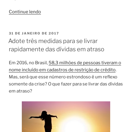
“Cheque
Continue lendo
especial:
FEBRABAN
publica
PUBLICADO
31 DE JANEIRO DE 2017
EM
novas
Adote três medidas para se livrar
regras”
rapidamente das dívidas em atraso
Em 2016, no Brasil,
58,3 milhões de pessoas tiveram o
nome incluído em cadastros de restrição de crédito
.
Mas, será que esse número estrondoso é um reflexo
somente da crise? O que fazer para se livrar das dívidas
em atraso?