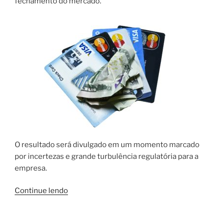
fechamento do mercado.
O resultado será divulgado em um momento marcado
por incertezas e grande turbulência regulatória para a
empresa.
“Cielo:
Continue lendo
resultado
do