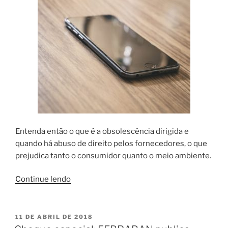
Entenda então o que é a obsolescência dirigida e
quando há abuso de direito pelos fornecedores, o que
prejudica tanto o consumidor quanto o meio ambiente.
“Obsolescência
Continue lendo
dirigida
é
prática
PUBLICADO
11 DE ABRIL DE 2018
EM
abusiva