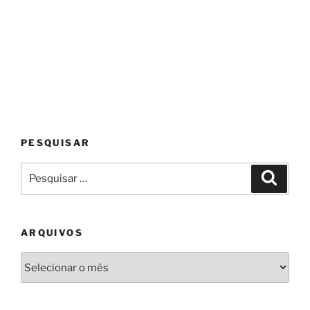
PESQUISAR
Pesquisar
Pesqui
por:
ARQUIVOS
Arquivos