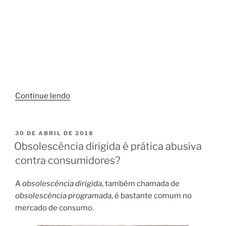
“Súmula
Continue lendo
603
é
enfim
PUBLICADO
30 DE ABRIL DE 2018
EM
cancelada
Obsolescência dirigida é prática abusiva
pelo
contra consumidores?
STJ”
A
obsolescência dirigida
, também chamada de
obsolescência programada
, é bastante comum no
mercado de consumo.