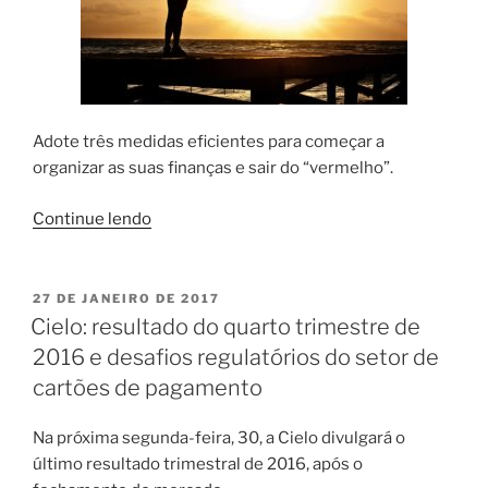
Adote três medidas eficientes para começar a
organizar as suas finanças e sair do “vermelho”.
“Adote
Continue lendo
três
medidas
para
PUBLICADO
27 DE JANEIRO DE 2017
EM
se
Cielo: resultado do quarto trimestre de
livrar
2016 e desafios regulatórios do setor de
rapidamente
cartões de pagamento
das
dívidas
Na próxima segunda-feira, 30, a Cielo divulgará o
em
último resultado trimestral de 2016, após o
atraso”