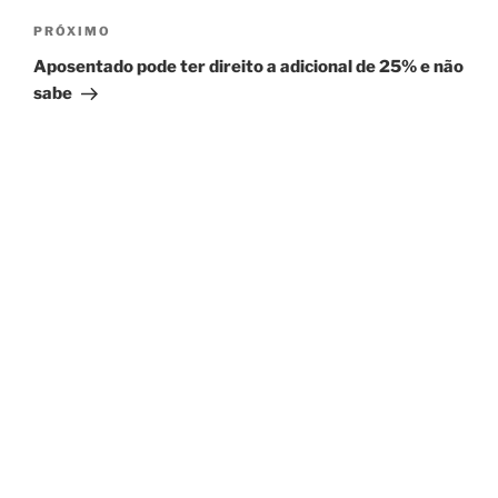
Próximo
PRÓXIMO
post
Aposentado pode ter direito a adicional de 25% e não
sabe