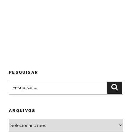
PESQUISAR
Pesquisar
Pesqui
por:
ARQUIVOS
Arquivos