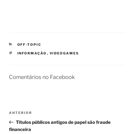
CATEGORIAS
OFF-TOPIC
TAGS
INFORMAÇÃO
,
VIDEOGAMES
Comentários no Facebook
Navegação
Post
ANTERIOR
de
anterior
Títulos públicos antigos de papel são fraude
Post
financeira