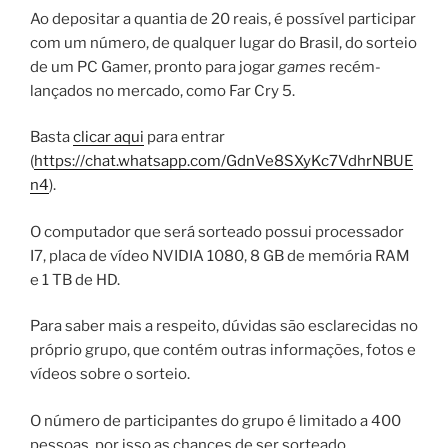
Ao depositar a quantia de 20 reais, é possível participar
com um número, de qualquer lugar do Brasil, do sorteio
de um PC Gamer, pronto para jogar
games
recém-
lançados no mercado, como Far Cry 5.
Basta
clicar aqui
para entrar
(
https://chat.whatsapp.com/GdnVe8SXyKc7VdhrNBUE
n4
).
O computador que será sorteado possui processador
I7, placa de vídeo NVIDIA 1080, 8 GB de memória RAM
e 1 TB de HD.
Para saber mais a respeito, dúvidas são esclarecidas no
próprio grupo, que contém outras informações, fotos e
vídeos sobre o sorteio.
O número de participantes do grupo é limitado a 400
pessoas, por isso as chances de ser sorteado