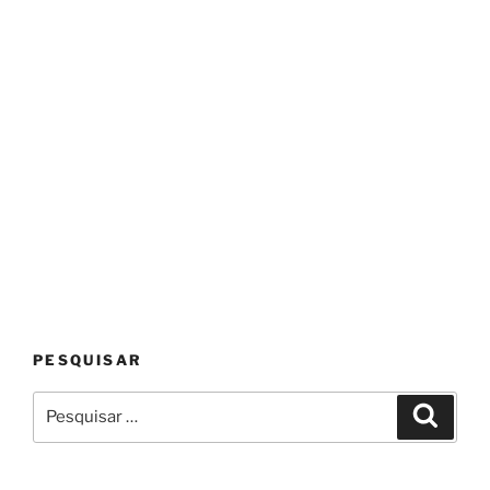
PESQUISAR
Pesquisar
Pesqui
por: