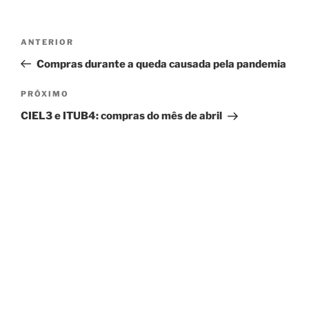
Navegação
Post
ANTERIOR
de
anterior
Compras durante a queda causada pela pandemia
Post
Próximo
PRÓXIMO
post
CIEL3 e ITUB4: compras do mês de abril