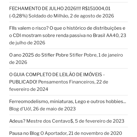
FECHAMENTO DE JULHO 2026!!!! R$151004,01
(-0,28%)
Soldado do Milhão
,
2 de agosto de 2026
FIIs valem o risco? O que o histórico de distribuições e
o CDI mostram sobre renda passiva no Brasil
AA40
,
23
de julho de 2026
O ano 2025 do Stifler Pobre
Stifler Pobre
,
1 de janeiro
de 2026
O GUIA COMPLETO DE LEILÃO DE IMÓVEIS -
PUBLICADO!
Pensamentos Financeiros
,
22 de
fevereiro de 2024
Ferreomodelismo, miniaturas, Lego e outros hobbies...
Blog d'Uó!
,
26 de maio de 2023
Adeus?
Mestre dos Centavo$
,
5 de fevereiro de 2023
Pausa no Blog
O Aportador
,
21 de novembro de 2020