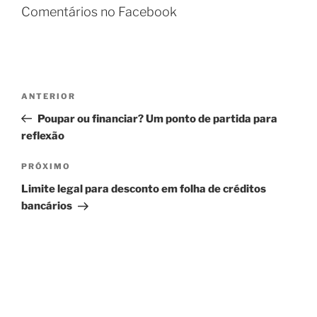
Comentários no Facebook
Navegação
Post
ANTERIOR
de
anterior
Poupar ou financiar? Um ponto de partida para
Post
reflexão
Próximo
PRÓXIMO
post
Limite legal para desconto em folha de créditos
bancários