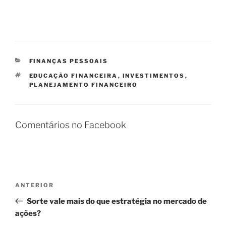
CATEGORIAS
FINANÇAS PESSOAIS
TAGS
EDUCAÇÃO FINANCEIRA
,
INVESTIMENTOS
,
PLANEJAMENTO FINANCEIRO
Comentários no Facebook
Navegação
Post
ANTERIOR
de
anterior
Sorte vale mais do que estratégia no mercado de
Post
ações?