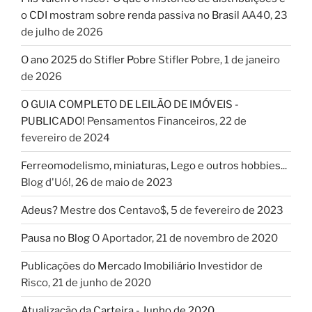
o CDI mostram sobre renda passiva no Brasil
AA40
,
23
de julho de 2026
O ano 2025 do Stifler Pobre
Stifler Pobre
,
1 de janeiro
de 2026
O GUIA COMPLETO DE LEILÃO DE IMÓVEIS -
PUBLICADO!
Pensamentos Financeiros
,
22 de
fevereiro de 2024
Ferreomodelismo, miniaturas, Lego e outros hobbies...
Blog d'Uó!
,
26 de maio de 2023
Adeus?
Mestre dos Centavo$
,
5 de fevereiro de 2023
Pausa no Blog
O Aportador
,
21 de novembro de 2020
Publicações do Mercado Imobiliário
Investidor de
Risco
,
21 de junho de 2020
Atualização da Carteira - Junho de 2020