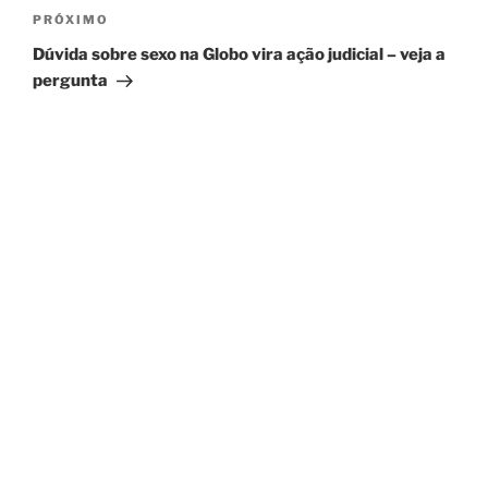
Próximo
PRÓXIMO
post
Dúvida sobre sexo na Globo vira ação judicial – veja a
pergunta