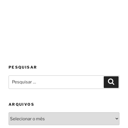
PESQUISAR
Pesquisar
Pesqui
por:
ARQUIVOS
Arquivos