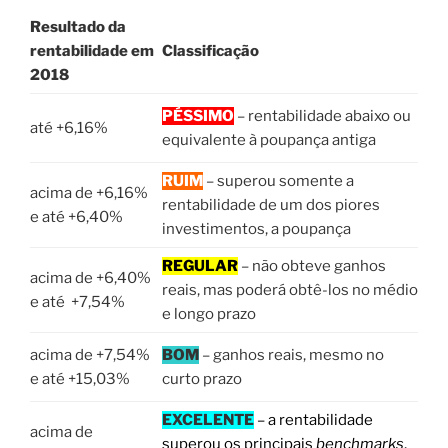
Resultado da
rentabilidade em
Classificação
2018
PÉSSIMO
– rentabilidade abaixo ou
até +6,16%
equivalente à poupança antiga
RUIM
– superou somente a
acima de +6,16%
rentabilidade de um dos piores
e até +6,40%
investimentos, a poupança
REGULAR
– não obteve ganhos
acima de +6,40%
reais, mas poderá obtê-los no médio
e até +7,54%
e longo prazo
acima de +7,54%
BOM
– ganhos reais, mesmo no
e até +15,03%
curto prazo
EXCELENTE
– a rentabilidade
acima de
superou os principais
benchmarks
,