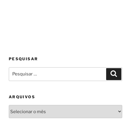
PESQUISAR
Pesquisar
Pesqui
por:
ARQUIVOS
Arquivos