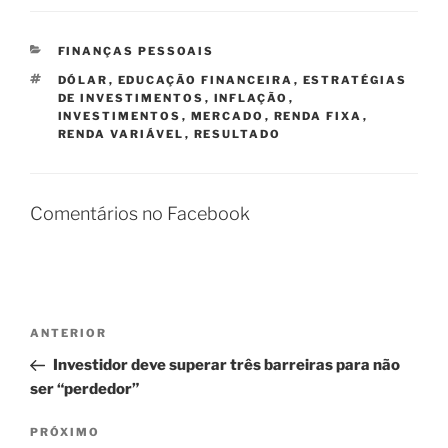
CATEGORIAS
FINANÇAS PESSOAIS
TAGS
DÓLAR
,
EDUCAÇÃO FINANCEIRA
,
ESTRATÉGIAS
DE INVESTIMENTOS
,
INFLAÇÃO
,
INVESTIMENTOS
,
MERCADO
,
RENDA FIXA
,
RENDA VARIÁVEL
,
RESULTADO
Comentários no Facebook
Navegação
Post
ANTERIOR
de
anterior
Investidor deve superar três barreiras para não
Post
ser “perdedor”
Próximo
PRÓXIMO